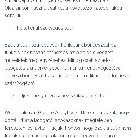
A brandepitok.hu milyen sütiket és mire használ?
Oldalainkon használt sütiket a következő kategóriákba
soroljuk:
Feltétlenül szükséges sütik
Ezek a sütik szükségesek honlapunk böngészéshez,
funkcióinak használatához és az oldalon elvégzett
műveletek megjegyzéséhez. Mindig csak az adott
látogatás alatt érvényesek, a munkamenet végeztével,
illetve a böngésző bezárásával automatikusan törlődnek a
számítógépről.
Teljesítmény méréséhez szükséges sütik
Weboldalunkat Google Analytics sütikkel elemezzük, hogy
portálunkat a látogatói szokásoknak megfelelően
fejleszteni és javítani tudjuk. Fontos, hogy ezek a sütik nem
tudják és nem is akarják konkrétan beazonosítani a