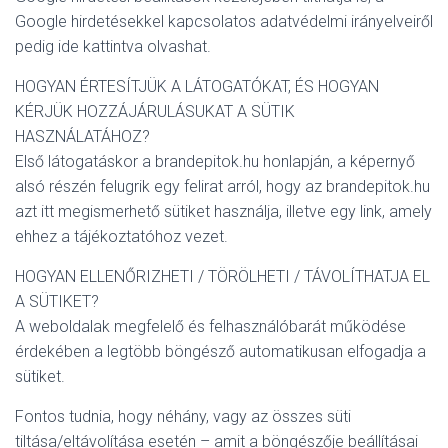
Google hirdetésekkel kapcsolatos adatvédelmi irányelveiről
pedig ide kattintva olvashat.
HOGYAN ÉRTESÍTJÜK A LÁTOGATÓKAT, ÉS HOGYAN
KÉRJÜK HOZZÁJÁRULÁSUKAT A SÜTIK
HASZNÁLATÁHOZ?
Első látogatáskor a brandepitok.hu honlapján, a képernyő
alsó részén felugrik egy felirat arról, hogy az brandepitok.hu
azt itt megismerhető sütiket használja, illetve egy link, amely
ehhez a tájékoztatóhoz vezet.
HOGYAN ELLENŐRIZHETI / TÖRÖLHETI / TÁVOLÍTHATJA EL
A SÜTIKET?
A weboldalak megfelelő és felhasználóbarát működése
érdekében a legtöbb böngésző automatikusan elfogadja a
sütiket.
Fontos tudnia, hogy néhány, vagy az összes süti
tiltása/eltávolítása esetén – amit a böngészője beállításai