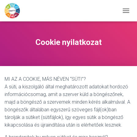
NAVIG
Cookie nyilatkozat
MI AZ A COOKIE, MÁS NÉVEN “SÜTI”?
A süti, a kiszolgáló által meghatározott adatokat hordozó
információcsomag, amit a szerver küld a böngészőnek,
majd a böngésző a szervernek minden kérés alkalmával. A
böngészők általában egyszerű szöveges fájl(ok)ban
tárolják a sütiket (sütifájlok), így egyes sütik a böngésző
kikapcsolása és újraindítása után is elérhetőek lesznek.