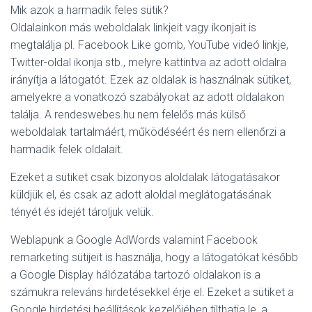
Mik azok a harmadik feles sütik?
Oldalainkon más weboldalak linkjeit vagy ikonjait is
megtalálja pl. Facebook Like gomb, YouTube videó linkje,
Twitter-oldal ikonja stb., melyre kattintva az adott oldalra
irányítja a látogatót. Ezek az oldalak is használnak sütiket,
amelyekre a vonatkozó szabályokat az adott oldalakon
találja. A rendeswebes.hu nem felelős más külső
weboldalak tartalmáért, működéséért és nem ellenőrzi a
harmadik felek oldalait.
Ezeket a sütiket csak bizonyos aloldalak látogatásakor
küldjük el, és csak az adott aloldal meglátogatásának
tényét és idejét tároljuk velük.
Weblapunk a Google AdWords valamint Facebook
remarketing sütijeit is használja, hogy a látogatókat később
a Google Display hálózatába tartozó oldalakon is a
számukra releváns hirdetésekkel érje el. Ezeket a sütiket a
Google hirdetési beállítások kezelőjében tilthatja le, a