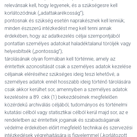
relevánsak kell, hogy legyenek, és a szükségesre kell
korlátozódniuk („adattakarékosság”);
pontosnak és szükség esetén naprakésznek kell lenniük;
minden észszerű intézkedést meg kell tenni annak
érdekében, hogy az adatkezelés céljai szempontjából
pontatlan személyes adatokat haladéktalanul töröljék vagy
helyesbítsék („pontosság”);
tárolásának olyan formában kell történnie, amely az
érintettek azonosítását csak a személyes adatok kezelése
céljainak eléréséhez szükséges ideig teszi lehetővé; a
személyes adatok ennél hosszabb ideig történő tárolására
csak akkor kerülhet sor, amennyiben a személyes adatok
kezelésére a 89. cikk (1) bekezdésének megfelelően
közérdekű archiválás céljából, tudományos és történelmi
kutatási célból vagy statisztikai célból kerül majd sor, az e
rendeletben az érintettek jogainak és szabadságainak
védelme érdekében előírt megfelelő technikai és szervezési
intézkedések végrehajtására is figyelemmel („korlátozott