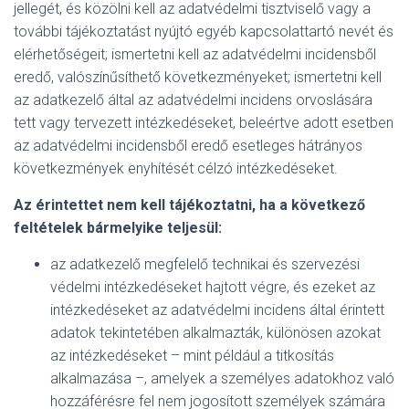
jellegét, és közölni kell az adatvédelmi tisztviselő vagy a
további tájékoztatást nyújtó egyéb kapcsolattartó nevét és
elérhetőségeit; ismertetni kell az adatvédelmi incidensből
eredő, valószínűsíthető következményeket; ismertetni kell
az adatkezelő által az adatvédelmi incidens orvoslására
tett vagy tervezett intézkedéseket, beleértve adott esetben
az adatvédelmi incidensből eredő esetleges hátrányos
következmények enyhítését célzó intézkedéseket.
Az érintettet nem kell tájékoztatni, ha a következő
feltételek bármelyike teljesül:
az adatkezelő megfelelő technikai és szervezési
védelmi intézkedéseket hajtott végre, és ezeket az
intézkedéseket az adatvédelmi incidens által érintett
adatok tekintetében alkalmazták, különösen azokat
az intézkedéseket – mint például a titkosítás
alkalmazása –, amelyek a személyes adatokhoz való
hozzáférésre fel nem jogosított személyek számára