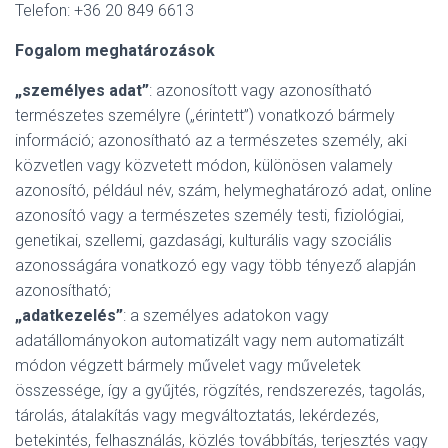
Telefon: +36 20 849 6613
Fogalom meghatározások
„személyes adat”
: azonosított vagy azonosítható
természetes személyre („érintett”) vonatkozó bármely
információ; azonosítható az a természetes személy, aki
közvetlen vagy közvetett módon, különösen valamely
azonosító, például név, szám, helymeghatározó adat, online
azonosító vagy a természetes személy testi, fiziológiai,
genetikai, szellemi, gazdasági, kulturális vagy szociális
azonosságára vonatkozó egy vagy több tényező alapján
azonosítható;
„adatkezelés”
: a személyes adatokon vagy
adatállományokon automatizált vagy nem automatizált
módon végzett bármely művelet vagy műveletek
összessége, így a gyűjtés, rögzítés, rendszerezés, tagolás,
tárolás, átalakítás vagy megváltoztatás, lekérdezés,
betekintés, felhasználás, közlés továbbítás, terjesztés vagy