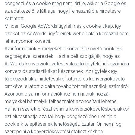
böngészi, és a cookie még nem járt le, akkor a Google és
az adatkezelő is láthatja, hogy Felhasználó a hirdetésre
kattintott.
Minden Google AdWords ügyfél másik cookie-t kap, így
azokat az AdWords ügyfeleinek weboldalain keresztül nem
lehet nyomon követni.
Az információk – melyeket a konverziókövető cookie-k
segítségével szereztek – azt a célt szolgálják, hogy az
AdWords konverziókövetést választó ügyfeleinek számára
konverziós statisztikákat készítsenek. Az ügyfelek így
tájékozódnak a hirdetésükre kattintó és konverziókövető
címkével ellátott oldalra továbbított felhasználók számáról.
Azonban olyan információkhoz nem jutnak hozzá,
melyekkel bármelyik felhasználót azonosítani lehetne.
Ha nem szeretne részt venni a konverziókövetésben, akkor
ezt elutasíthatja azáltal, hogy böngészőjében letiltja a
cookie-k telepítésének lehetőségét. Ezután Ön nem fog
szerepelni a konverziókövetési statisztikákban.