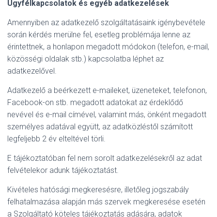
Ügyfélkapcsolatok és egyéb adatkezelések
Amennyiben az adatkezelő szolgáltatásaink igénybevétele
során kérdés merülne fel, esetleg problémája lenne az
érintettnek, a honlapon megadott módokon (telefon, e-mail,
közösségi oldalak stb.) kapcsolatba léphet az
adatkezelővel.
Adatkezelő a beérkezett e-maileket, üzeneteket, telefonon,
Facebook-on stb. megadott adatokat az érdeklődő
nevével és e-mail címével, valamint más, önként megadott
személyes adatával együtt, az adatközléstől számított
legfeljebb 2 év elteltével törli.
E tájékoztatóban fel nem sorolt adatkezelésekről az adat
felvételekor adunk tájékoztatást.
Kivételes hatósági megkeresésre, illetőleg jogszabály
felhatalmazása alapján más szervek megkeresése esetén
a Szolgáltató köteles tájékoztatás adására, adatok