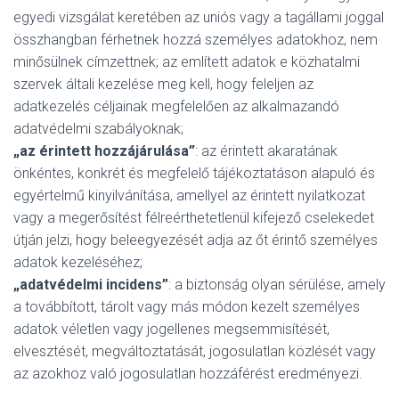
egyedi vizsgálat keretében az uniós vagy a tagállami joggal
összhangban férhetnek hozzá személyes adatokhoz, nem
minősülnek címzettnek; az említett adatok e közhatalmi
szervek általi kezelése meg kell, hogy feleljen az
adatkezelés céljainak megfelelően az alkalmazandó
adatvédelmi szabályoknak;
„az érintett hozzájárulása”
: az érintett akaratának
önkéntes, konkrét és megfelelő tájékoztatáson alapuló és
egyértelmű kinyilvánítása, amellyel az érintett nyilatkozat
vagy a megerősítést félreérthetetlenül kifejező cselekedet
útján jelzi, hogy beleegyezését adja az őt érintő személyes
adatok kezeléséhez;
„adatvédelmi incidens”
: a biztonság olyan sérülése, amely
a továbbított, tárolt vagy más módon kezelt személyes
adatok véletlen vagy jogellenes megsemmisítését,
elvesztését, megváltoztatását, jogosulatlan közlését vagy
az azokhoz való jogosulatlan hozzáférést eredményezi.