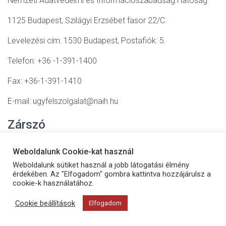
Nemzeti Adatvédelmi és Információszabadság Hatóság
1125 Budapest, Szilágyi Erzsébet fasor 22/C.
Levelezési cím: 1530 Budapest, Postafiók: 5.
Telefon: +36 -1-391-1400
Fax: +36-1-391-1410
E-mail: ugyfelszolgalat@naih.hu
Zárszó
A tájékoztató elkészítése során figyelemmel voltunk az
Weboldalunk Cookie-kat használ
alábbi jogszabályokra:
Weboldalunk sütiket használ a jobb látogatási élmény
érdekében. Az "Elfogadom" gombra kattintva hozzájárulsz a
A természetes személyeknek a személyes adatok
cookie-k használatához.
kezelése tekintetében történő védelméről és az ilyen
Cookie beállítások
Elfogadom
adatok szabad áramlásáról, valamint a 95/46/EK
rendelet hatályon kívül helyezéséről (általános