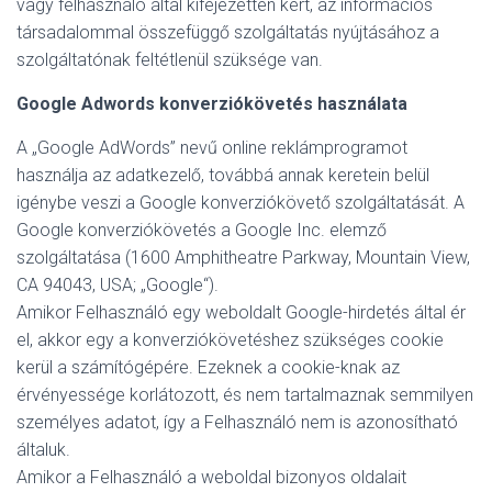
vagy felhasználó által kifejezetten kért, az információs
társadalommal összefüggő szolgáltatás nyújtásához a
szolgáltatónak feltétlenül szüksége van.
Google Adwords konverziókövetés használata
A „Google AdWords” nevű online reklámprogramot
használja az adatkezelő, továbbá annak keretein belül
igénybe veszi a Google konverziókövető szolgáltatását. A
Google konverziókövetés a Google Inc. elemző
szolgáltatása (1600 Amphitheatre Parkway, Mountain View,
CA 94043, USA; „Google“).
Amikor Felhasználó egy weboldalt Google-hirdetés által ér
el, akkor egy a konverziókövetéshez szükséges cookie
kerül a számítógépére. Ezeknek a cookie-knak az
érvényessége korlátozott, és nem tartalmaznak semmilyen
személyes adatot, így a Felhasználó nem is azonosítható
általuk.
Amikor a Felhasználó a weboldal bizonyos oldalait