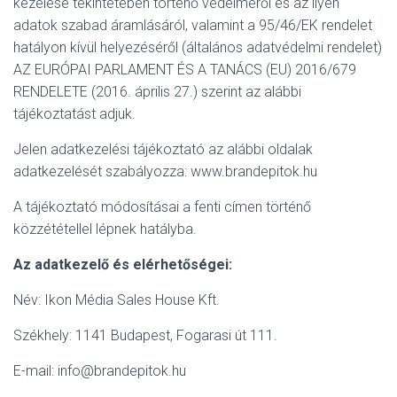
kezelése tekintetében történő védelméről és az ilyen
adatok szabad áramlásáról, valamint a 95/46/EK rendelet
hatályon kívül helyezéséről (általános adatvédelmi rendelet)
AZ EURÓPAI PARLAMENT ÉS A TANÁCS (EU) 2016/679
RENDELETE (2016. április 27.) szerint az alábbi
tájékoztatást adjuk.
Jelen adatkezelési tájékoztató az alábbi oldalak
adatkezelését szabályozza: www.brandepitok.hu
A tájékoztató módosításai a fenti címen történő
közzététellel lépnek hatályba.
Az adatkezelő és elérhetőségei:
Név: Ikon Média Sales House Kft.
Székhely: 1141 Budapest, Fogarasi út 111.
E-mail: info@brandepitok.hu