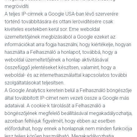
megrövidíti.
A teljes IP-címnek a Google USA-ban lévő szerverére
történő továbbítására és ottani lerövidítésére csak
kivételes esetekben kerül sor. Eme weboldal
üzemeltetőjének megbízásából a Google ezeket az
információkat arra fogja használni, hogy kiértékelje, hogyan
használta a Felhasználó a honlapot, továbbá, hogy a
weboldal üzemeltetőjének a honlap aktivitásával
összefüggő jelentéseket készítsen, valamint, hogy a
weboldal- és az internethasználattal kapcsolatos további
szolgáltatásokat teljesítsen.
A Google Analytics keretein belül a Felhasználó böngészője
által továbbított IP-címet nem vezeti össze a Google más
adataival. A cookie-k tárolását a Felhasználó a
böngészőjének megfelelő beállításával megakadályozhatja,
azonban felhívjuk figyelmét, hogy ebben az esetben
előfordulhat, hogy ennek a honlapnak nem minden funkciója
lesz teljes körűen használható. Megakadályozhatja