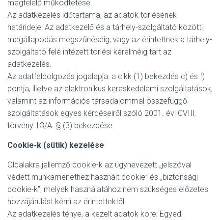
megfelelő működtetése.
Az adatkezelés időtartama, az adatok törlésének
határideje: Az adatkezelő és a tárhely-szolgáltató közötti
megállapodás megszűnéséig, vagy az érintettnek a tárhely-
szolgáltató felé intézett törlési kérelméig tart az
adatkezelés.
Az adatfeldolgozás jogalapja: a cikk (1) bekezdés c) és f)
pontja, illetve az elektronikus kereskedelemi szolgáltatások,
valamint az információs társadalommal összefüggő
szolgáltatások egyes kérdéseiről szóló 2001. évi CVIII.
törvény 13/A. § (3) bekezdése.
Cookie-k (sütik) kezelése
Oldalakra jellemző cookie-k az úgynevezett „jelszóval
védett munkamenethez használt cookie” és „biztonsági
cookie-k”, melyek használatához nem szükséges előzetes
hozzájárulást kérni az érintettektől.
Az adatkezelés ténye, a kezelt adatok köre: Egyedi