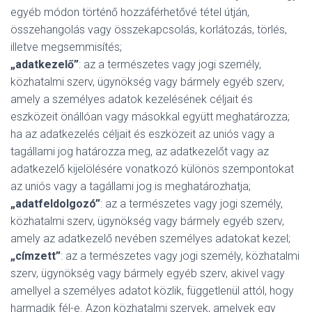
egyéb módon történő hozzáférhetővé tétel útján,
összehangolás vagy összekapcsolás, korlátozás, törlés,
illetve megsemmisítés;
„adatkezelő”
: az a természetes vagy jogi személy,
közhatalmi szerv, ügynökség vagy bármely egyéb szerv,
amely a személyes adatok kezelésének céljait és
eszközeit önállóan vagy másokkal együtt meghatározza;
ha az adatkezelés céljait és eszközeit az uniós vagy a
tagállami jog határozza meg, az adatkezelőt vagy az
adatkezelő kijelölésére vonatkozó különös szempontokat
az uniós vagy a tagállami jog is meghatározhatja;
„adatfeldolgozó”
: az a természetes vagy jogi személy,
közhatalmi szerv, ügynökség vagy bármely egyéb szerv,
amely az adatkezelő nevében személyes adatokat kezel;
„címzett”
: az a természetes vagy jogi személy, közhatalmi
szerv, ügynökség vagy bármely egyéb szerv, akivel vagy
amellyel a személyes adatot közlik, függetlenül attól, hogy
harmadik fél-e. Azon közhatalmi szervek, amelyek egy